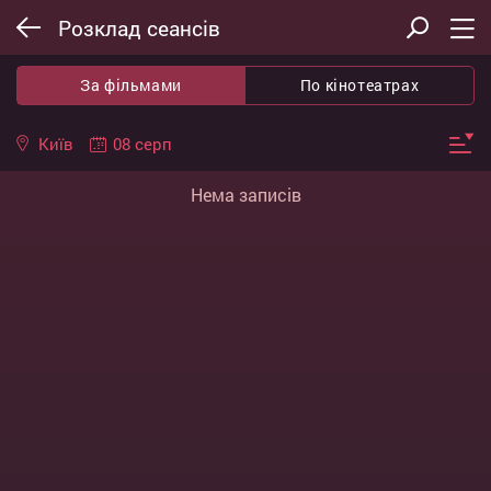
Розклад сеансів
За фільмами
По кінотеатрах
08 серп
Київ
Нема записів