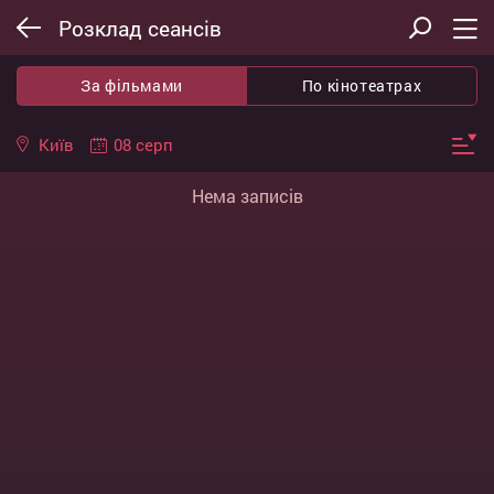
Розклад сеансів
За фільмами
По кінотеатрах
08 серп
Київ
Нема записів