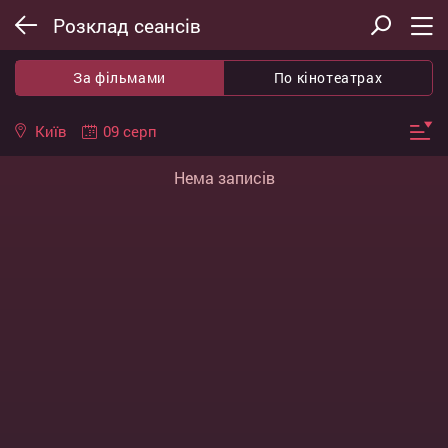
Розклад сеансів
За фільмами
По кінотеатрах
09 серп
Київ
Нема записів