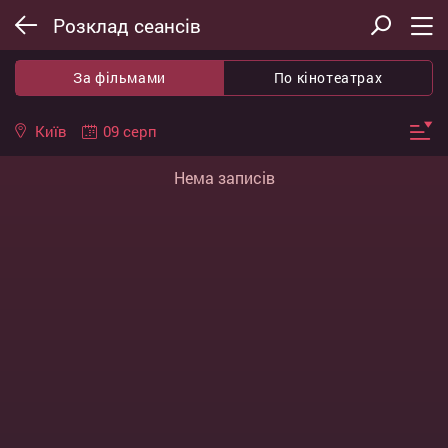
Розклад сеансів
За фільмами
По кінотеатрах
09 серп
Київ
Нема записів