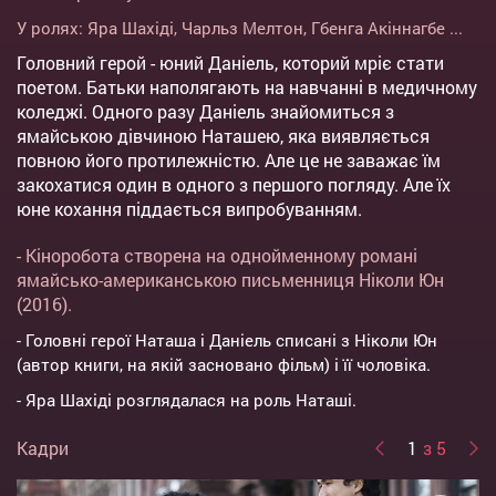
У ролях:
Яра Шахіді
,
Чарльз Мелтон
,
Гбенга Акіннагбе
...
Головний герой - юний Даніель, которий мріє стати
поетом. Батьки наполягають на навчанні в медичному
коледжі. Одного разу Даніель знайомиться з
ямайською дівчиною Наташею, яка виявляється
повною його протилежністю. Але це не заважає їм
закохатися один в одного з першого погляду. Але їх
юне кохання піддається випробуванням.
- Кіноробота створена на однойменному романі
ямайсько-американською письменниця Ніколи Юн
(2016).
- Головні герої Наташа і Даніель списані з Ніколи Юн
(автор книги, на якій засновано фільм) і її чоловіка.
- Яра Шахіді розглядалася на роль Наташі.
Кадри
1
з 5