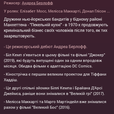
Режисер:
Андреа Берлофф
У ролях:
Елізабет Мосс
,
Мелісса Маккарті
,
Донал Глісон
...
Дружини нью-йоркських бандитів у бідному районі
Манхеттена - "Пекельній кухні" - в 1970-х продовжують
кримінальний бізнес своїх чоловіків після того, як тих
заарештовують.
- Це режисерський дебют Андреа Берлофф.
- Біл Кемп з'явиться в цьому фільмі та фільмі "Джокер"
(2019), які будуть випущені один за одним впродовж
місяця. Обидва фільми є адаптацією DC Comics.
- Кінострічка є першим великим проектом для Тіффани
Хаддіш.
- Це другі спільні зйомки Біллі Кемпа і Брайана Д'Арсі
Джеймса, раніше вони знімалися в "Великій грі" (2017).
- Мелісса Маккарті та Марго Мартіндейл вже знімалися
разом у фільмі "Великий Бос" (2016).