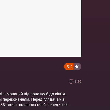
5.2
1:26
фільмований від початку й до кінця.
им переконанням. Перед глядачами
35 тисяч палаючих очей, серед яких...