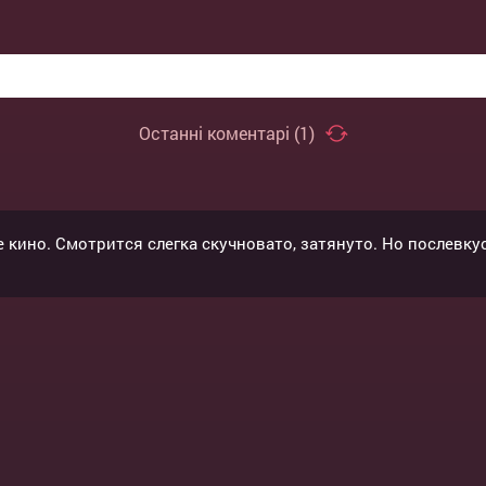
Останні коментарі (
1
)
ВІДПРАВИТИ
ОТМЕНА
 кино. Смотрится слегка скучновато, затянуто. Но послевку