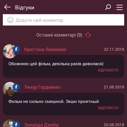
Відгуки
Останні коментарі (
9
)
Кристина Якименко
22.11.2018
ВІДПРАВИТИ
ОТМЕНА
Обожнюю цей фiльм, декiлька разiв дивилася)
ВІДПОВІСТИ
Тимур Гордиенко
21.08.2018
Фильм не сильно смешной. Экшн приятный
ВІДПОВІСТИ
Зинаида Дзюба
20.08.2018