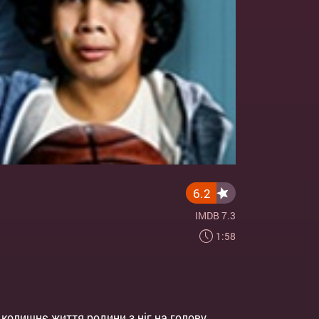
6.2
IMDB 7.3
1:58
колишнє життя родини з ніг на голову.