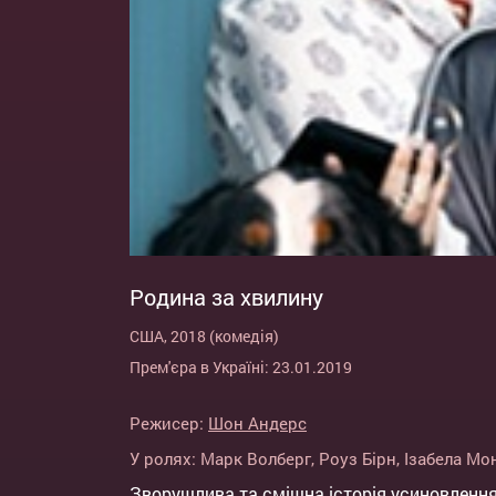
Родина за хвилину
США, 2018 (комедія)
Прем'єра в Україні: 23.01.2019
Режисер:
Шон Андерс
У ролях:
Марк Волберг
,
Роуз Бірн
,
Ізабела Мо
Зворушлива та смішна історія усиновлення 