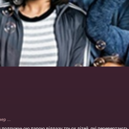
нер
...
подружньою парою відразу трьох дітей, які перевертають 