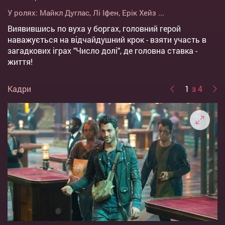
У ролях:
Майкл Дуглас
,
Лі Іфен
,
Ерік Хейз
...
Виявившись по вуха у боргах, головний герой
наважується на відчайдушний крок - взяти участь в
загадкових іграх "Число долі", де головна ставка -
життя!
Кадри
1
з 4