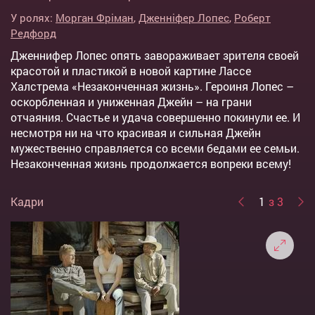
У ролях:
Морган Фріман
,
Дженніфер Лопес
,
Роберт
Редфорд
Дженнифер Лопес опять завораживает зрителя своей
красотой и пластикой в новой картине Лассе
Халстрема «Незаконченная жизнь». Героиня Лопес –
оскорбленная и униженная Джейн – на грани
отчаяния. Счастье и удача совершенно покинули ее. И
несмотря ни на что красивая и сильная Джейн
мужественно справляется со всеми бедами ее семьи.
Незаконченная жизнь продолжается вопреки всему!
Кадри
1
з 3