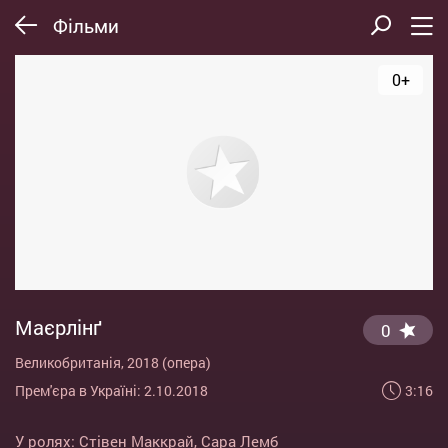
Фільми
0+
Маєрлінґ
0
Великобританія, 2018 (опера)
3:16
Прем'єра в Україні: 2.10.2018
У ролях:
Стівен Маккрай
,
Сара Лемб