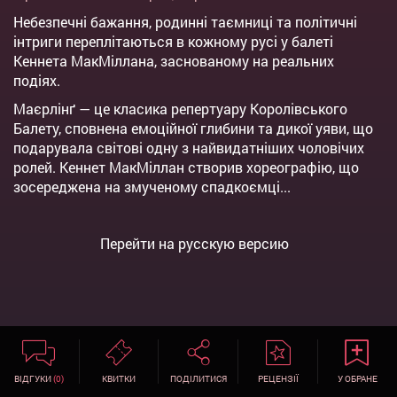
Небезпечні бажання, родинні таємниці та політичні
інтриги переплітаються в кожному русі у балеті
Кеннета МакМіллана, заснованому на реальних
подіях.
Маєрлінґ — це класика репертуару Королівського
Балету, сповнена емоційної глибини та дикої уяви, що
подарувала світові одну з найвидатніших чоловічих
ролей. Кеннет МакМіллан створив хореографію, що
зосереджена на змученому спадкоємці...
Перейти на русскую версию
ВІДГУКИ
(0)
КВИТКИ
ПОДІЛИТИСЯ
РЕЦЕНЗІЇ
У ОБРАНЕ