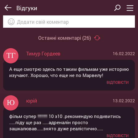
Відгуки
Останні коментарі (
26
)
Тимур Гордеев
16.02.2022
ВІДПРАВИТИ
ОТМЕНА
А еще смотрю здесь по таким фильмам уже историю
изучают. Хорошо, что еще не по Марвелу!
ВІДПОВІСТИ
юрій
13.02.2022
фільм супер !!!!!!!! 10 з10 .рекомендую подивитись
.....піду ще раз .....адреналін просто
зашкалював.....знято дуже реалістично.....
ВІДПОВІСТИ