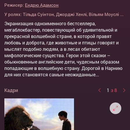
Режисер:
Ендрю Адамсон
У ролях:
Тільда Суінтон
,
Джорджі Хенлі
,
Вільям Моуслі
...
Экранизация одноименного бестселлера,
мегаблокбастер, повествующий об удивительной и
прекрасной волшебной стране, в которой правят
любовь и доброта, где животные и птицы говорят и
мыслят подобно людям, а в лесах обитают
мифологические существа. Герои этой сказки –
обыкновенные английские дети, чудесным образом
попадающие в волшебную страну. Дорогой в Нарнию
для них становятся самые неожиданные...
Кадри
1
з 8