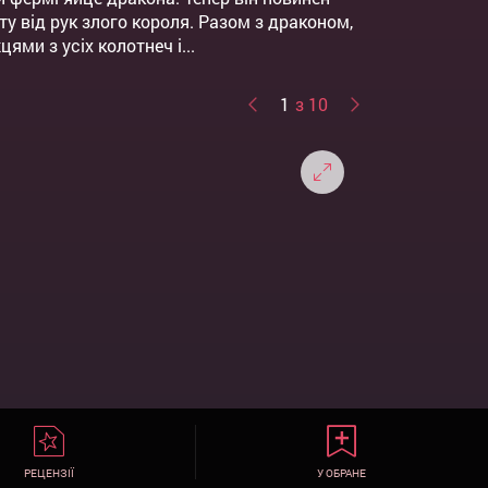
ту від рук злого короля. Разом з драконом,
ми з усіх колотнеч і...
1
з 10
РЕЦЕНЗІЇ
У ОБРАНЕ