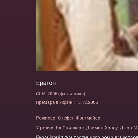
Ерагон
США, 2006 (фантастика)
Прем'єра в Україні: 13.12.2006
Режисер:
Стефен Фэнгмейер
У ролях:
Ед Спиллерс
,
Дзимон Хонсу
,
Джон М
Екранізація фантастичного роману-бестселе