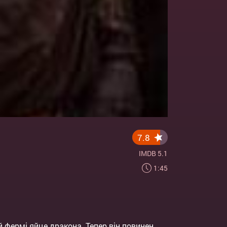
7.8
IMDB 5.1
1:45
й фермі яйце дракона. Тепер він повинен