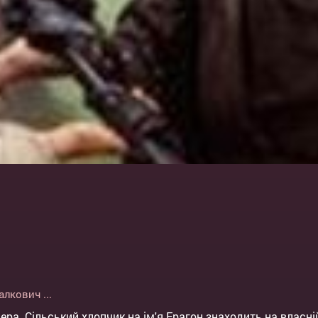
алкович
...
ра. Сільський хлопчик на ім'я Ерагон знаходить на власні