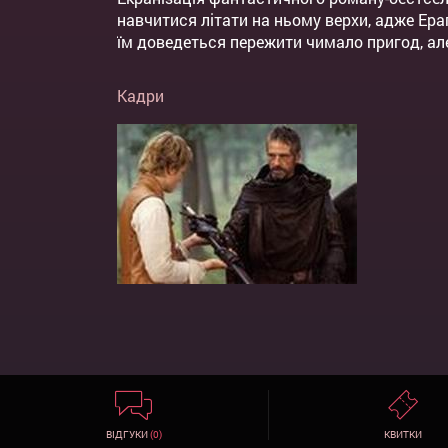
навчитися літати на ньому верхи, адже Ераг
їм доведеться пережити чимало пригод, але
Кадри
ВІДГУКИ
(0)
КВИТКИ