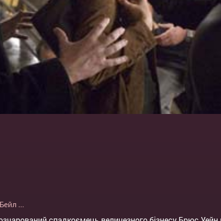
 Бейл
...
розчарований спадкоємець величезного бізнесу Брюс Уейн 