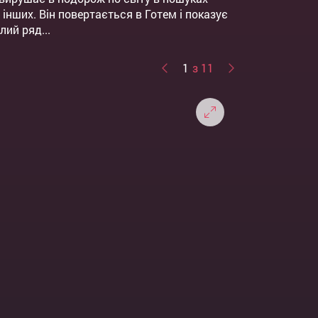
інших. Він повертається в Готем і показує
лий ряд...
1
з 11