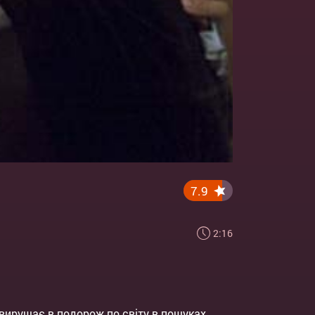
7.9
2:16
вирушає в подорож по світу в пошуках