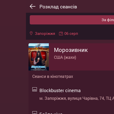
Розклад сеансів
За фі
06 серп
Запоріжжя
Морозивник
США (жахи)
Сеанси в кінотеатрах
Blockbuster cinema
м. Запоріжжя, вулиця Чарівна, 74, ТЦ 