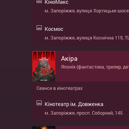
КіноМакс
м. Запоріжжя, вулиця Хортицьке шосе 3
Космос
м. Запоріжжя, вулиця Космічна 119, ТЦ
Акіра
Японія (фантастика, трилер, де
Сеанси в кінотеатрах
Кінотеатр ім. Довженка
м. Запоріжжя, просп. Соборний, 145