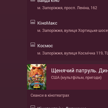
Байда кіно
м. Запоріжжя, просп. Леніна, 162
КіноМакс
м. Запоріжжя, вулиця Хортицьке шосе 3
Космос
м. Запоріжжя, вулиця Космічна 119, ТЦ
Щенячий патруль. Ди
США (мультфільм, пригоди)
Сеанси в кінотеатрах