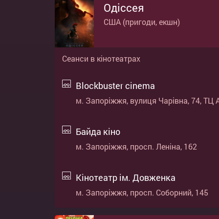
Одіссея
США (пригоди, екшн)
Сеанси в кінотеатрах
Blockbuster cinema
м. Запоріжжя, вулиця Чарівна, 74, ТЦ 
Байда кіно
м. Запоріжжя, просп. Леніна, 162
Кінотеатр ім. Довженка
м. Запоріжжя, просп. Соборний, 145