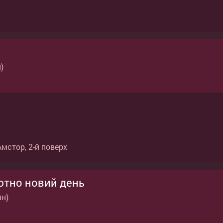
)
Амстор, 2-й поверх
ютно новий день
шн)