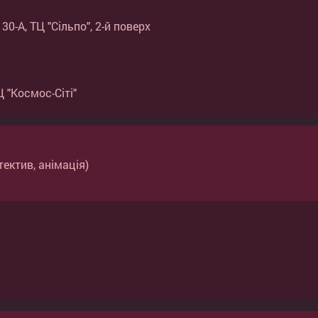
0-А, ТЦ "Сільпо", 2-й поверх
 "Космос-Сіті"
тектив, анімація)