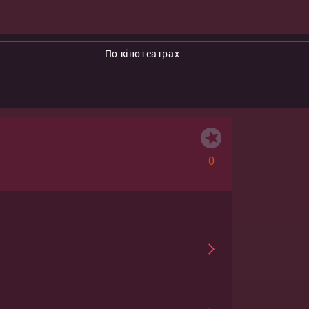
По кінотеатрах
0