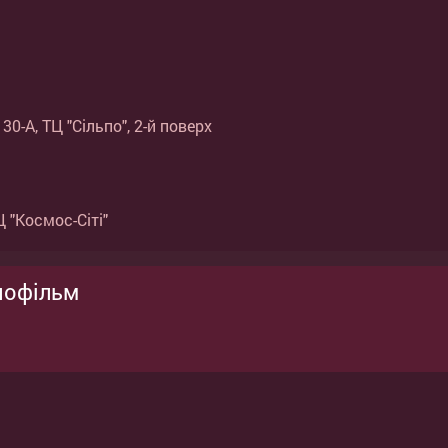
0-А, ТЦ "Сільпо", 2-й поверх
 "Космос-Сіті"
нофільм