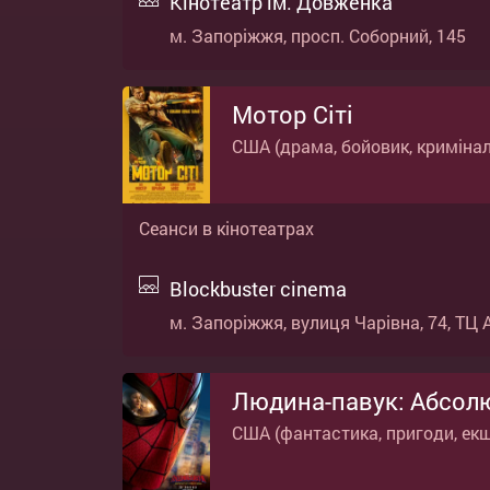
Кінотеатр ім. Довженка
м. Запоріжжя, просп. Соборний, 145
Мотор Сіті
США (драма, бойовик, кримінал
Сеанси в кінотеатрах
Blockbuster cinema
м. Запоріжжя, вулиця Чарівна, 74, ТЦ 
Людина-павук: Абсол
США (фантастика, пригоди, ек