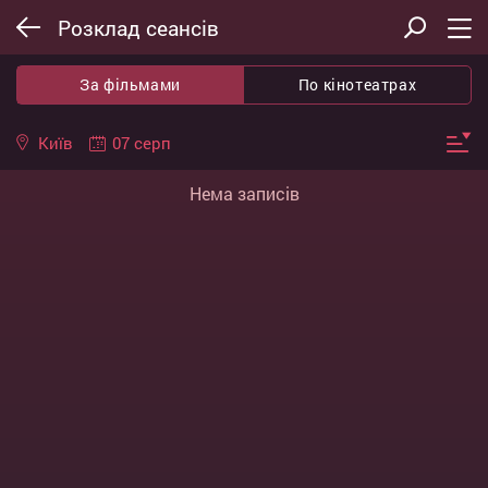
Розклад сеансів
За фільмами
По кінотеатрах
07 серп
Київ
Нема записів