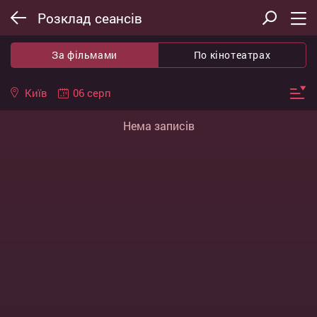
Розклад сеансів
За фільмами
По кінотеатрах
06 серп
Київ
Нема записів