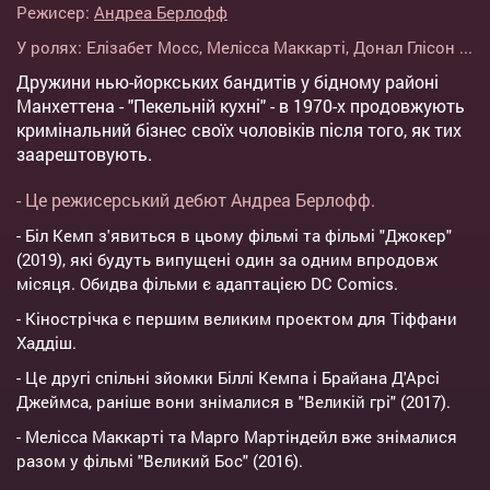
Режисер:
Андреа Берлофф
У ролях:
Елізабет Мосс
,
Мелісса Маккарті
,
Донал Глісон
...
Дружини нью-йоркських бандитів у бідному районі
Манхеттена - "Пекельній кухні" - в 1970-х продовжують
кримінальний бізнес своїх чоловіків після того, як тих
заарештовують.
- Це режисерський дебют Андреа Берлофф.
- Біл Кемп з'явиться в цьому фільмі та фільмі "Джокер"
(2019), які будуть випущені один за одним впродовж
місяця. Обидва фільми є адаптацією DC Comics.
- Кінострічка є першим великим проектом для Тіффани
Хаддіш.
- Це другі спільні зйомки Біллі Кемпа і Брайана Д'Арсі
Джеймса, раніше вони знімалися в "Великій грі" (2017).
- Мелісса Маккарті та Марго Мартіндейл вже знімалися
разом у фільмі "Великий Бос" (2016).