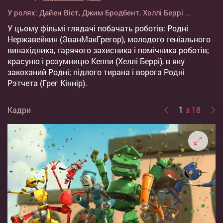
У ролях:
Дайен Віст
,
Джим Бродбент
,
Холлі Беррі
...
У цьому фільмі глядачі побачать роботів: Родні
Нержавейкин (ЭванМакГрегор), молодого геніального
винахідника, гарячого захисника і помічника роботів;
красуню і розумницю Кеппи (Хеллі Беррі), в яку
закоханий Родні; підлого тирана і ворога Родні
Рэтчета (Грег Кіннір).
Кадри
1
з 18