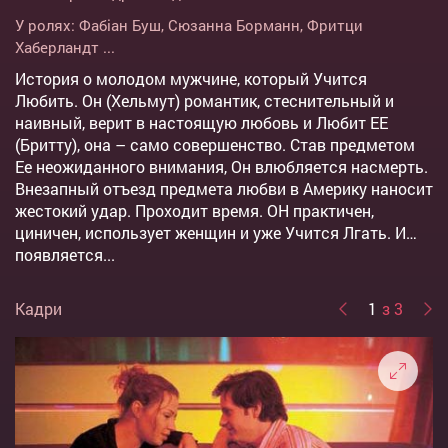
У ролях:
Фабіан Буш
,
Сюзанна Борманн
,
Фритци
Хаберландт
...
История о молодом мужчине, который Учится
Любить. Он (Хельмут) романтик, стеснительный и
наивный, верит в настоящую любовь и Любит ЕЕ
(Бритту), она – само совершенство. Став предметом
Ее неожиданного внимания, Он влюбляется насмерть.
Внезапный отъезд предмета любви в Америку наносит
жестокий удар. Проходит время. ОН практичен,
циничен, использует женщин и уже Учится Лгать. И…
появляется...
Кадри
1
з 3