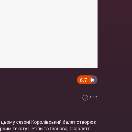
6.7
3:12
В цьому сезоні Королівський балет створює
ним тексту Петіпи та Іванова, Скарлетт