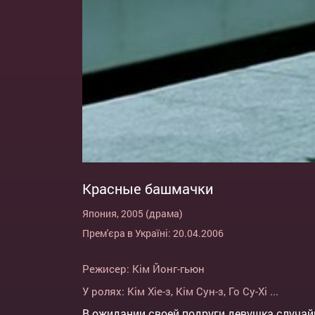
Красные башмачки
Япония, 2005 (драма)
Прем'єра в Україні: 20.04.2006
Режисер:
Кім Йонг-гьюн
У ролях:
Кім Хіе-з
,
Кім Сун-з
,
Го Су-Хі
...
В ожидании своей подруги девушка случайн