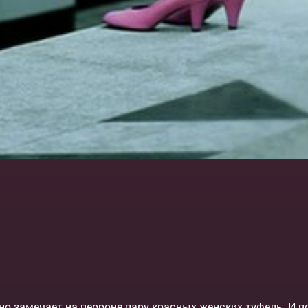
о замечает на перроне пару красных женских туфель. И п