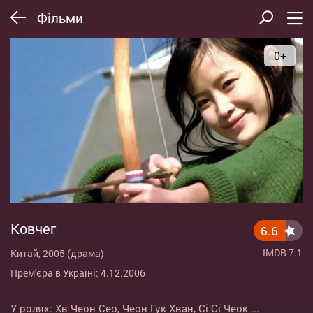
Фільми
0+
Ковчег
6.6
IMDB 7.1
Китай, 2005 (драма)
Прем'єра в Україні: 4.12.2006
У ролях:
Хв Чеон Сео
,
Чеон Гук Хван
,
Сі Сі Чеок
...