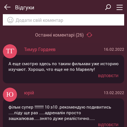
Відгуки
Останні коментарі (
26
)
Тимур Гордеев
16.02.2022
ВІДПРАВИТИ
ОТМЕНА
А еще смотрю здесь по таким фильмам уже историю
изучают. Хорошо, что еще не по Марвелу!
ВІДПОВІСТИ
юрій
13.02.2022
фільм супер !!!!!!!! 10 з10 .рекомендую подивитись
.....піду ще раз .....адреналін просто
зашкалював.....знято дуже реалістично.....
ВІДПОВІСТИ