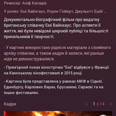
Режисер:
Азіф Кападіа
У ролях:
Емі Вайнгауз
,
Лорен Гілберт
,
Джульєтт Ешбі
...
Документально-біографічний фільм про видатну
британську співачку Емі Вайнхаус. Про аспекти її
життя, які були невідомі широкій публіці та більшості
прихильників її творчості.
- У картині використано рідкісні матеріали з сімейного
архіву співачки, а також кадри й записи, які раніше
ніде не демонструвалися.
- Прем'єрний показ кінострічки "Емі" відбувся у Франції
на Каннському кінофестивалі в 2015 році.
- Картина була представлена у рамках МКФ в Сіднеї,
Единбургу, Карлових Варах, Єрусалимі, Сараєві та на
інших фестивалях.
Кадри
1
з 14