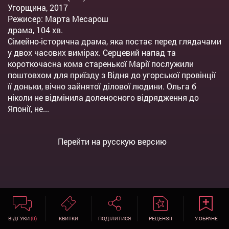
Угорщина, 2017
Режисер: Марта Месарош
драма, 104 хв.
Сімейно-історична драма, яка постає перед глядачами
у двох часових вимірах. Серцевий напад та
короткочасна кома старенької Марії послужили
поштовхом для приїзду з Відня до угорської провінції
її доньки, вічно зайнятої ділової людини. Ольга б
ніколи не відмінила доленосного відрядження до
Японії, не...
Перейти на русскую версию
ВІДГУКИ
(0)
КВИТКИ
ПОДІЛИТИСЯ
РЕЦЕНЗІЇ
У ОБРАНЕ