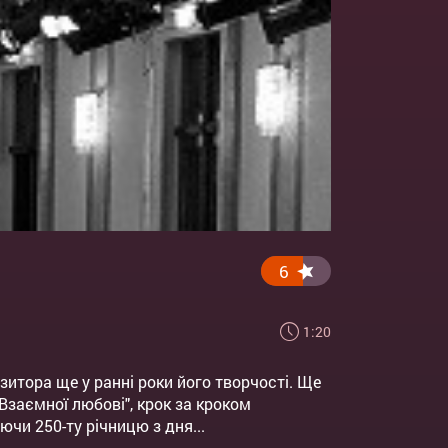
6
1:20
итора ще у ранні роки його творчості. Ще
"Взаємної любові", крок за кроком
чи 250-ту річницю з дня...