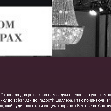
 тривала два роки, хоча сам задум оселився в уяві композ
ику до всієї "Оди до Радості" Шиллера. І так, починаючи з 
, якій судилося стати вінцем творчості Бетговена. Святкую