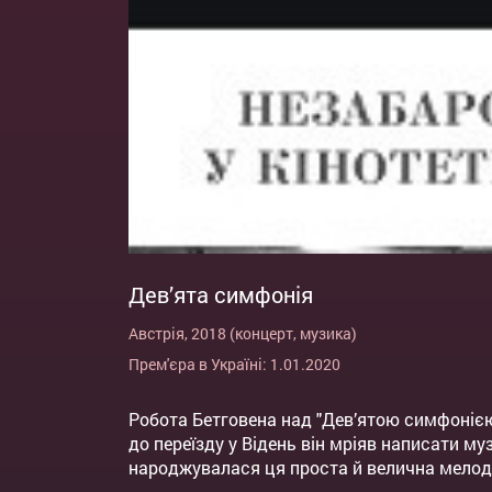
Дев’ята симфонія
Австрія, 2018 (концерт, музика)
Прем'єра в Україні: 1.01.2020
Робота Бетговена над "Дев’ятою симфонією"
до переїзду у Відень він мріяв написати муз
народжувалася ця проста й велична мелодія