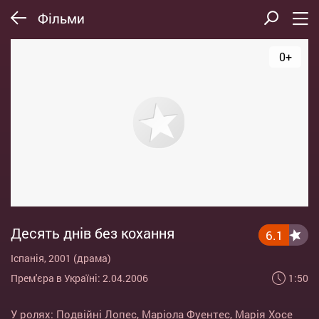
Фільми
0+
Десять днів без кохання
6.1
Іспанія, 2001 (драма)
1:50
Прем'єра в Україні: 2.04.2006
У ролях:
Подвійні Лопес
,
Маріола Фуентес
,
Марія Хосе