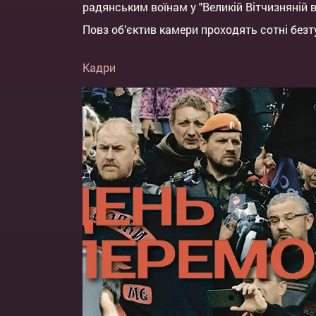
радянським воїнам у "Великій Вітчизняній ві
Повз об’єктив камери проходять сотні безт
Кадри