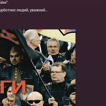
йні".
урботних людей, уважний...