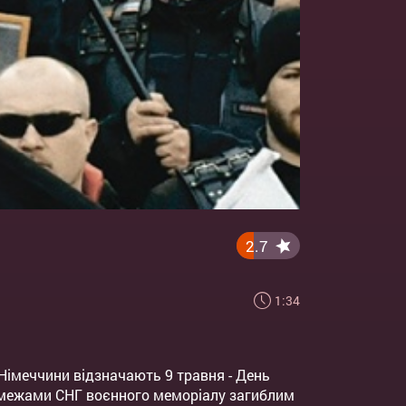
2.7
1:34
 Німеччини відзначають 9 травня - День
а межами СНГ воєнного меморіалу загиблим