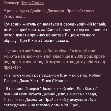
Режисер:
Террі Гілліам
У ролях:
Адам Драйвер
,
Джонатан Прайс
,
Стеллан
Скарсгард
...
Сучасний житель опиняється в середньовічній Іспанії,
де його приймають за Санчо Пансу, і тепер він повинен
розслідувати причину вбивства Лицаря сумного
образу - Дон Кіхота Ламанчсского.
- Це один з найбільших "довгобудів" в історії кіно.
Робота над зйомками почалася ще в 2000 році, проте
ряд драматичних подій змусили отлодить роботу над
проектом.
- На головні ролі розглядалися Юэн МакГрегор, Роберт
Дюваль, Джон Херт і Джек О'Коннел.
- В первинній версії "Чоловік, який вбив Дон Кіхота"
повинні були зіграти Джонні Депп, Ванесса Паради,
Пітер Геть і Джонатан Прайс, який у результаті був
затверджений на головну роль в 2017 році.